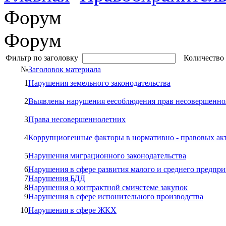
Форум
Форум
Фильтр по заголовку
Количество 
№
Заголовок материала
1
Нарушения земельного законодательства
2
Выявлены нарушения еесоблюдения прав несовершенно
3
Права несовершеннолетних
4
Коррупциогенные факторы в нормативно - правовых ак
5
Нарушения миграционного законодательства
6
Нарушения в сфере развития малого и среднего предпр
7
Нарушения БДД
8
Нарушения о контрактной смичстеме закупок
9
Нарушения в сфере испонительного производства
10
Нарушения в сфере ЖКХ