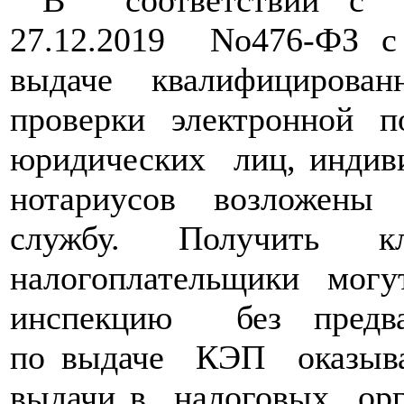
27.12.2019
No476-ФЗ
с
выдаче квалифицирован
проверки электронной 
юридических
лиц,
индив
нотариусов возложены
службу. Получить к
налогоплательщики мог
инспекцию
без
предв
по
выдаче
КЭП
оказыв
выдачи
в
налоговых
ор