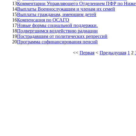
13
Комментарии Управляющего Отделением ПФР по Нижег
14
Выплаты Военнослужащим и членам их семей
15
Выплаты гражданам, имеющим детей
16
Компенсация по ОСАГО
17
Новые формы социальной поддержки.
18
Подвергшимся воздействию радиации
19
Пострадавшим от политических репрессий
20
Программа софинансирования пенсий
<<
Первая
<
Предыдущая
1
2