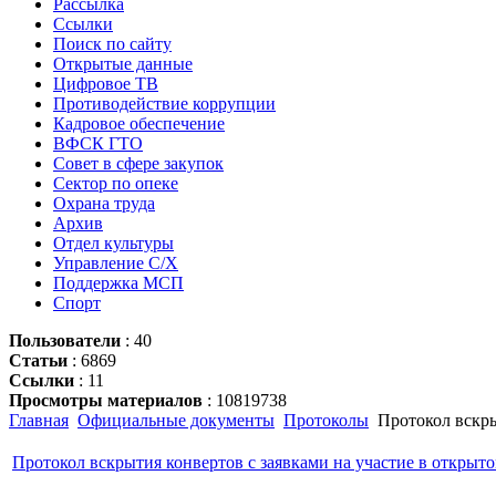
Рассылка
Ссылки
Поиск по сайту
Открытые данные
Цифровое ТВ
Противодействие коррупции
Кадровое обеспечение
ВФСК ГТО
Совет в сфере закупок
Сектор по опеке
Охрана труда
Архив
Отдел культуры
Управление С/Х
Поддержка МСП
Спорт
Пользователи
: 40
Статьи
: 6869
Ссылки
: 11
Просмотры материалов
: 10819738
Главная
Официальные документы
Протоколы
Протокол вскрыт
Протокол вскрытия конвертов с заявками на участие в открытом