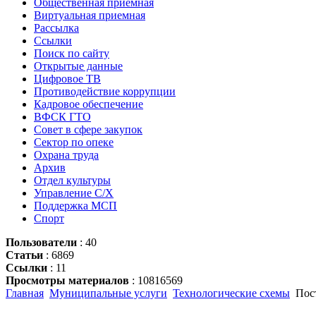
Общественная приёмная
Виртуальная приемная
Рассылка
Ссылки
Поиск по сайту
Открытые данные
Цифровое ТВ
Противодействие коррупции
Кадровое обеспечение
ВФСК ГТО
Совет в сфере закупок
Сектор по опеке
Охрана труда
Архив
Отдел культуры
Управление С/Х
Поддержка МСП
Спорт
Пользователи
: 40
Статьи
: 6869
Ссылки
: 11
Просмотры материалов
: 10816569
Главная
Муниципальные услуги
Технологические схемы
Пост