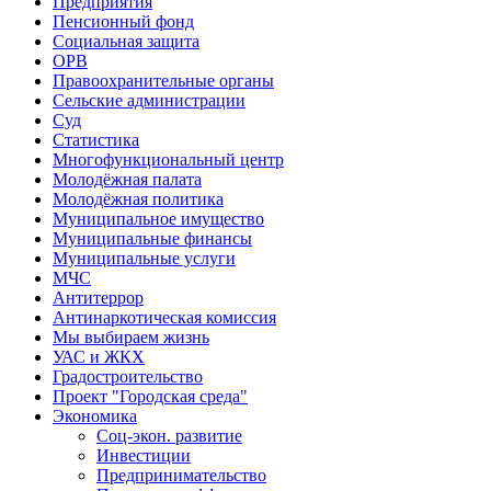
Предприятия
Пенсионный фонд
Социальная защита
ОРВ
Правоохранительные органы
Сельские администрации
Суд
Статистика
Многофункциональный центр
Молодёжная палата
Молодёжная политика
Муниципальное имущество
Муниципальные финансы
Муниципальные услуги
МЧС
Антитеррор
Антинаркотическая комиссия
Мы выбираем жизнь
УАС и ЖКХ
Градостроительство
Проект "Городская среда"
Экономика
Соц-экон. развитие
Инвестиции
Предпринимательство